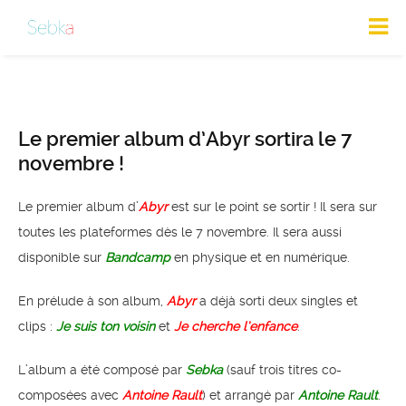
Le premier album d’Abyr sortira le 7
novembre !
Le premier album d’
Abyr
est sur le point se sortir ! Il sera sur
toutes les plateformes dès le 7 novembre. Il sera aussi
disponible sur
Bandcamp
en physique et en numérique.
En prélude à son album,
Abyr
a déjà sorti deux singles et
clips :
Je suis ton voisin
et
Je cherche l’enfance
.
L’album a été composé par
Sebka
(sauf trois titres co-
composées avec
Antoine Rault
) et arrangé par
Antoine Rault
.