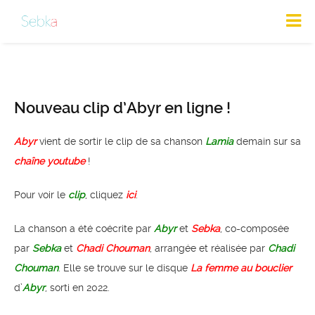
Nouveau clip d’Abyr en ligne !
Abyr
vient de sortir le clip de sa chanson
Lamia
demain sur sa
chaîne youtube
!
Pour voir le
clip
, cliquez
ici
.
La chanson a été coécrite par
Abyr
et
Sebka
, co-composée
par
Sebka
et
Chadi Chouman
, arrangée et réalisée par
Chadi
Chouman
. Elle se trouve sur le disque
La femme au bouclier
d’
Abyr
, sorti en 2022.