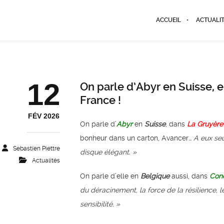
ACCUEIL
ACTUALI
12
On parle d’Abyr en Suisse, 
France !
FÉV 2026
On parle d’
Abyr
en
Suisse
, dans
La Gruyère
bonheur dans un carton, Avancer
… A eux seu
Sebastien Piettre
disque élégant. »
Actualités
On parle d’elle en
Belgique
aussi, dans
Con
du déracinement, la force de la résilience
sensibilité.
»