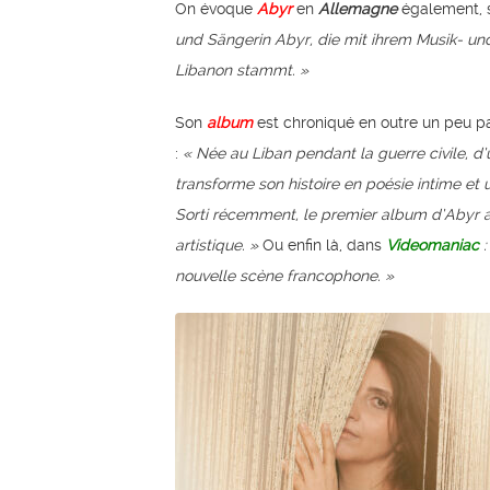
On évoque
Abyr
en
Allemagne
également, 
und Sängerin Abyr, die mit ihrem Musik- un
Libanon stammt.
»
Son
album
est chroniqué en outre un peu pa
:
« Née au Liban pendant la guerre civile, d’
transforme son histoire en poésie intime et 
Sorti récemment, le premier album d’Abyr a s
artistique. »
Ou enfin là, dans
Videomaniac
:
nouvelle scène francophone. »